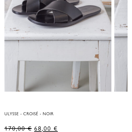
ULYSSE - CROISÉ - NOIR
Le
Le
170,00
€
68,00
€