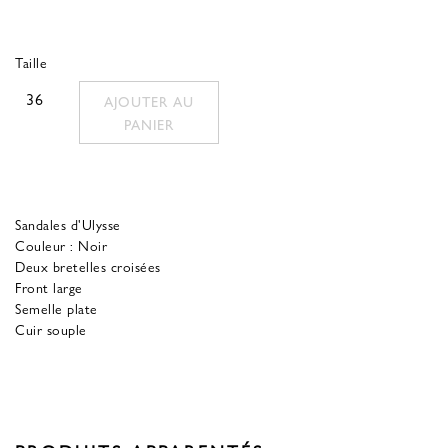
prix
prix
d'origine
actuel
Taille
était
est
36
AJOUTER AU
de
:
PANIER
170,00 €.
68,00 €.
Sandales d'Ulysse
Couleur : Noir
Deux bretelles croisées
Front large
Semelle plate
Cuir souple