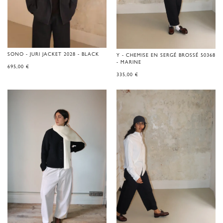
SONO - JURI JACKET 2028 - BLACK
Y - CHEMISE EN SERGÉ BROSSÉ 50368
- MARINE
695,00
€
335,00
€