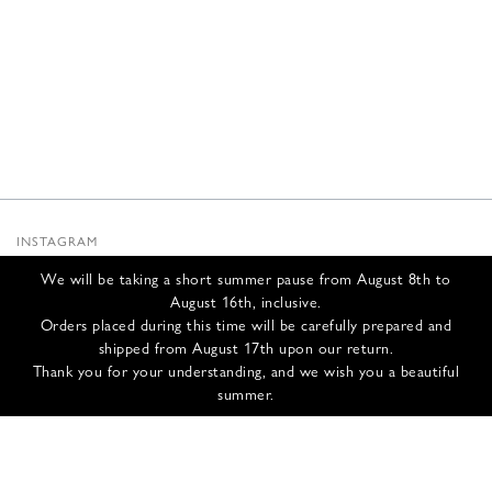
INSTAGRAM
SUBSTACK
We will be taking a short summer pause from August 8th to
NEWSLETTER
August 16th, inclusive.
INFOS
Orders placed during this time will be carefully prepared and
shipped from August 17th upon our return.
NOUS CONTACTER
Thank you for your understanding, and we wish you a beautiful
EXPÉDITION ET RETOURS
summer.
CGV
POLITIQUE DE CONFIDENTIALITÉ
CRÉDITS