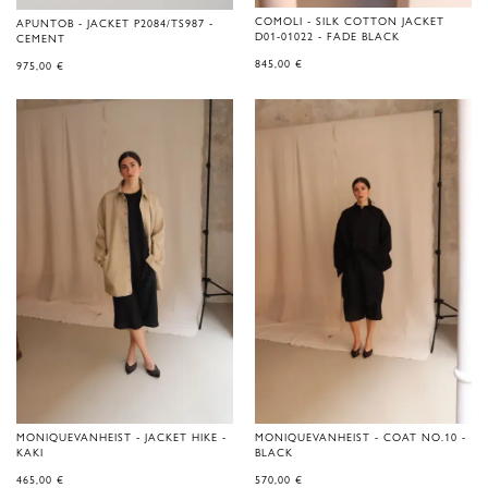
COMOLI - SILK COTTON JACKET
APUNTOB - JACKET P2084/TS987 -
D01-01022 - FADE BLACK
CEMENT
845,00
€
975,00
€
MONIQUEVANHEIST - JACKET HIKE -
MONIQUEVANHEIST - COAT NO.10 -
KAKI
BLACK
465,00
€
570,00
€