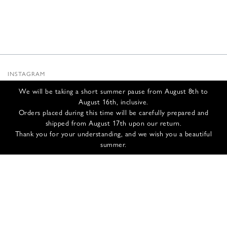
INSTAGRAM
SUBSTACK
We will be taking a short summer pause from August 8th to
NEWSLETTER
August 16th, inclusive.
INFOS
Orders placed during this time will be carefully prepared and
shipped from August 17th upon our return.
NOUS CONTACTER
Thank you for your understanding, and we wish you a beautiful
EXPÉDITION ET RETOURS
summer.
CGV
POLITIQUE DE CONFIDENTIALITÉ
CRÉDITS