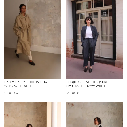
CASEY CASEY - HOMIA COAT
TOUJOURS - ATELIER JACKET
27FM226 - DESERT
QM44GS01 - NAVY*WHITE
1380,00
€
595,00
€