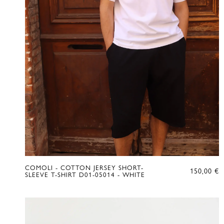
COMOLI - COTTON JERSEY SHORT-
150,00
€
SLEEVE T-SHIRT D01-05014 - WHITE