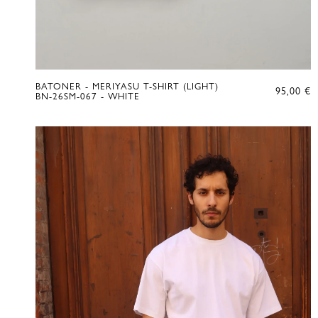
BATONER - MERIYASU T-SHIRT (LIGHT)
95,00
€
BN-26SM-067 - WHITE