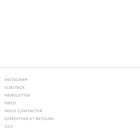
D'ORIGINE
ACTUEL
ÉTAIT
EST
DE
:
180,00 €.
72,00 €.
INSTAGRAM
SUBSTACK
NEWSLETTER
INFOS
NOUS CONTACTER
EXPÉDITION ET RETOURS
CGV
POLITIQUE DE CONFIDENTIALITÉ