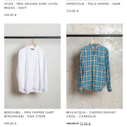
ATON - MEN WASHED SHIRT SUVIN
ARPENTEUR - POLO HOMME - NOIR
BROAD - NAVY
210,00
€
340,00
€
BERGFABEL - MEN FARMER SHIRT
BEVILACQUA - CHEMISE ENFANT
BFMSH40/K82 - PINK STRIPE
CRIOL - CARREAUX
LE
LE
490,00
€
180,00
€
72,00
€
PRIX
PRIX