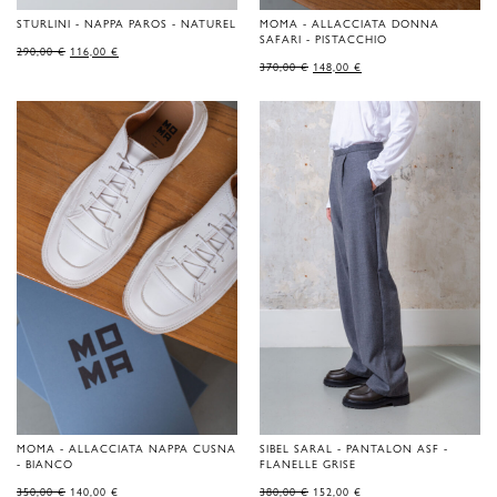
STURLINI - NAPPA PAROS - NATUREL
MOMA - ALLACCIATA DONNA
SAFARI - PISTACCHIO
LE
LE
290,00
€
116,00
€
PRIX
PRIX
LE
LE
370,00
€
148,00
€
D'ORIGINE
ACTUEL
PRIX
PRIX
ÉTAIT
EST
D'ORIGINE
ACTUEL
DE
:
ÉTAIT
EST
290,00 €.
116,00 €.
DE
:
370,00 €.
148,00 €.
MOMA - ALLACCIATA NAPPA CUSNA
SIBEL SARAL - PANTALON ASF -
- BIANCO
FLANELLE GRISE
LE
LE
LE
LE
350,00
€
140,00
€
380,00
€
152,00
€