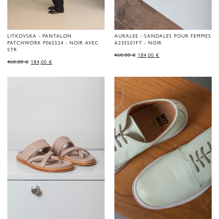
LITKOVSKA - PANTALON
AURALEE - SANDALES POUR FEMMES
PATCHWORK P06SS24 - NOIR AVEC
A23SS01FT - NOIR
STR
LE
LE
460,00
€
184,00
€
PRIX
PRIX
LE
LE
460,00
€
184,00
€
D'ORIGINE
ACTUEL
PRIX
PRIX
ÉTAIT
EST
D'ORIGINE
ACTUEL
DE
:
ÉTAIT
EST
460,00 €.
184,00 €.
DE
:
460,00 €.
184,00 €.