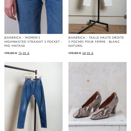
JEANERICA - WOMEN'S
JEANERICA - TAILLE HAUTE DROITE
HIGHWAISTED STRAIGHT 5 POCKET -
5 POCHES POUR FEMME - BLANC
MID VINTAGE
NATUREL
LE
LE
LE
LE
190,00
€
76,00
€
170,00
€
68,00
€
PRIX
PRIX
PRIX
PRIX
D'ORIGINE
ACTUEL
D'ORIGINE
ACTUEL
ÉTAIT
EST
ÉTAIT
EST
DE
:
DE
:
190,00 €.
76,00 €.
170,00 €.
68,00 €.