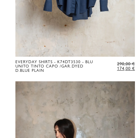
EVERYDAY SHIRTS - K74DT3530 - BLU
L
290,00
€
UNITO TINTO CAPO /GAR.DYED
P
L
174,00
€
D.BLUE PLAIN
D
P
É
A
D
E
2
:
1