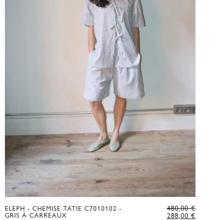
LE
480,00
€
ELEPH - CHEMISE TATIE C7010102 -
X
PRIX
LE
GRIS À CARREAUX
288,00
€