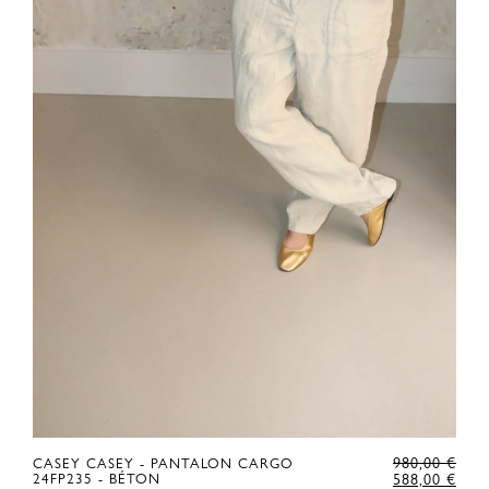
E
LE
980,00
€
CASEY CASEY - PANTALON CARGO
RIX
E
PRI
LE
24FP235 - BÉTON
588,00
€