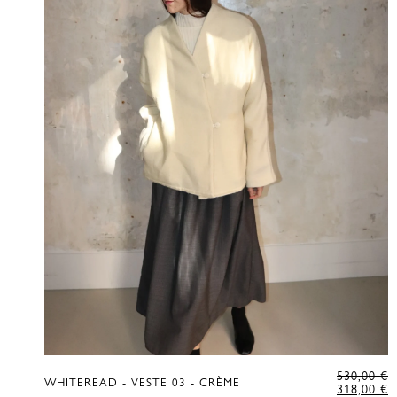
L
530,00
€
WHITEREAD - VESTE 03 - CRÈME
P
L
318,00
€