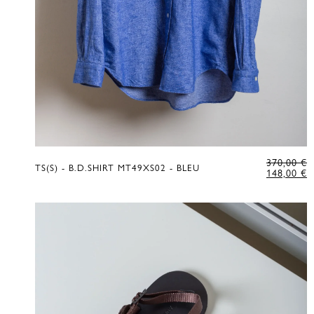
L
370,00
€
TS(S) - B.D.SHIRT MT49XS02 - BLEU
P
L
148,00
€
D
P
É
A
D
E
3
:
1