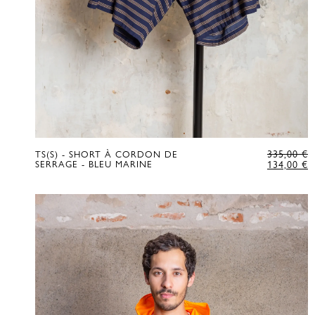
L
335,00
€
TS(S) - SHORT À CORDON DE
P
L
SERRAGE - BLEU MARINE
134,00
€
D
P
É
A
D
E
3
:
1