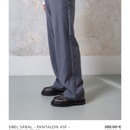
LE
380,00
€
SIBEL SARAL - PANTALON ASF -
E