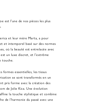
e est l'une de nos pièces les plus
.
derica et leur mère Marta, a pour
inct et intemporel basé sur des normes
ises, où la beauté est entrelacée avec
 est un luxe discret, et l'extrême
e touche.
 formes essentielles, les tissus
brication se sont transformés en un
ent pris forme avec la création des
nom de Jolie Kica. Une évolution
 affine la touche stylistique et combine
rche de l'harmonie du passé avec une