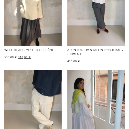
WHITEREAD - VESTE 03 - CRÈME
APUNTOB - PANTALON P1923/TS855
- CIMENT
LE
LE
530,00
€
318,00
€
PRIX
PRIX
415,00
€
D'ORIGINE
ACTUEL
ÉTAIT
EST
DE
:
530,00 €.
318,00 €.