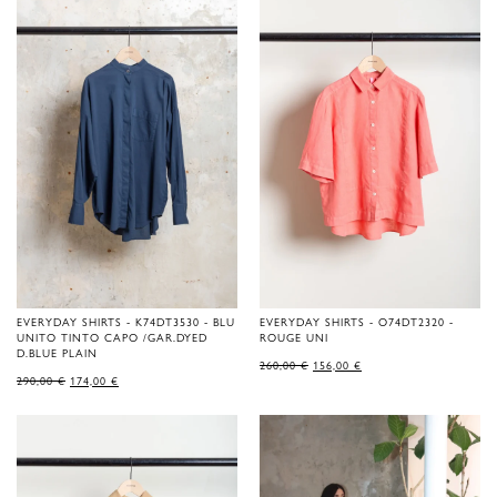
EVERYDAY SHIRTS - K74DT3530 - BLU
EVERYDAY SHIRTS - O74DT2320 -
UNITO TINTO CAPO /GAR.DYED
ROUGE UNI
D.BLUE PLAIN
LE
LE
260,00
€
156,00
€
PRIX
PRIX
LE
LE
290,00
€
174,00
€
D'ORIGINE
ACTUEL
PRIX
PRIX
ÉTAIT
EST
D'ORIGINE
ACTUEL
DE
:
ÉTAIT
EST
260,00 €.
156,00 €.
DE
:
290,00 €.
174,00 €.