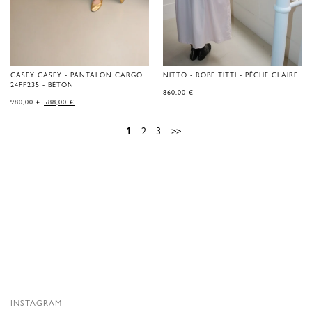
CASEY CASEY - PANTALON CARGO
NITTO - ROBE TITTI - PÊCHE CLAIRE
24FP235 - BÉTON
860,00
€
LE
LE
980,00
€
588,00
€
PRIX
PRIX
D'ORIGINE
ACTUEL
ÉTAIT
EST
1
2
3
>>
DE
:
980,00 €.
588,00 €.
INSTAGRAM