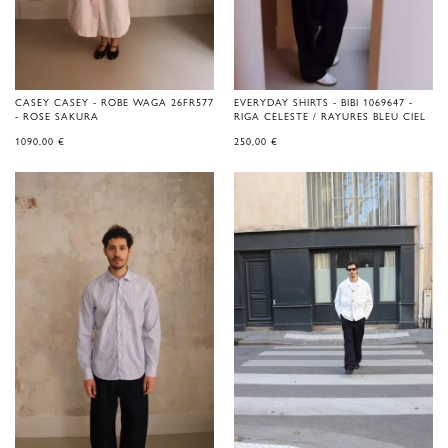
CASEY CASEY - ROBE WAGA 26FR577
EVERYDAY SHIRTS - BIBI 1069647 -
- ROSE SAKURA
RIGA CELESTE / RAYURES BLEU CIEL
1090,00
€
250,00
€