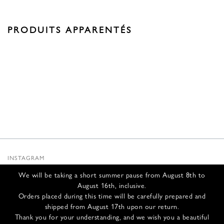
PRODUITS APPARENTÉS
INSTAGRAM
SUBSTACK
We will be taking a short summer pause from August 8th to
NEWSLETTER
August 16th, inclusive.
INFOS
Orders placed during this time will be carefully prepared and
shipped from August 17th upon our return.
NOUS CONTACTER
Thank you for your understanding, and we wish you a beautiful
EXPÉDITION ET RETOURS