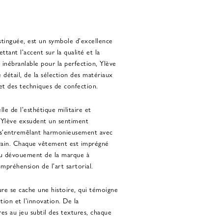
stinguée, est un symbole d'excellence
tant l'accent sur la qualité et la
inébranlable pour la perfection, Ylève
détail, de la sélection des matériaux
et des techniques de confection.
lle de l'esthétique militaire et
d'Ylève exsudent un sentiment
n s'entremêlant harmonieusement avec
rain. Chaque vêtement est imprégné
t du dévouement de la marque à
ompréhension de l'art sartorial.
re se cache une histoire, qui témoigne
tion et l'innovation. De la
es au jeu subtil des textures, chaque