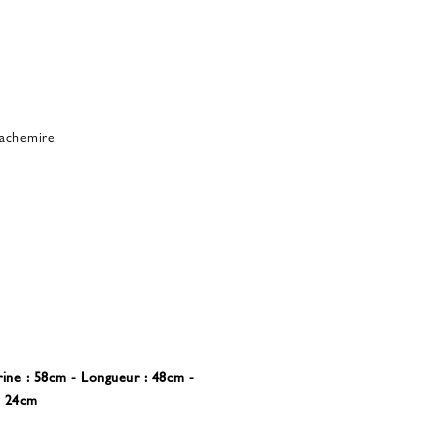
achemire
trine : 58cm - Longueur : 48cm -
: 24cm