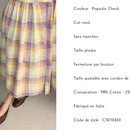
Couleur : Popsicle Check
Col rond
Sans manches
Taille plissée
Fermeture par bouton
Taille ajustable avec cordon de
Composition : 98% Coton - 2
Fabriqué en Italie
Code de style : C5010420