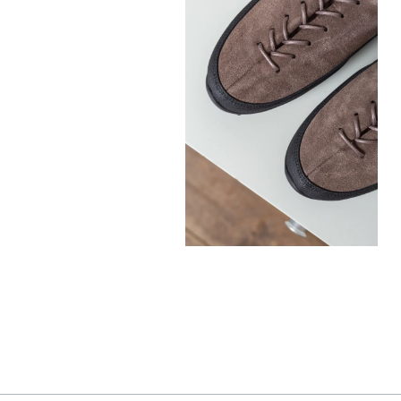
330,00
€