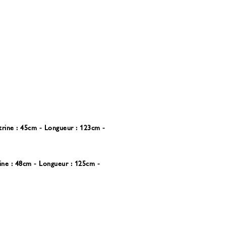
itrine : 45cm - Longueur : 123cm -
trine : 48cm - Longueur : 125cm -