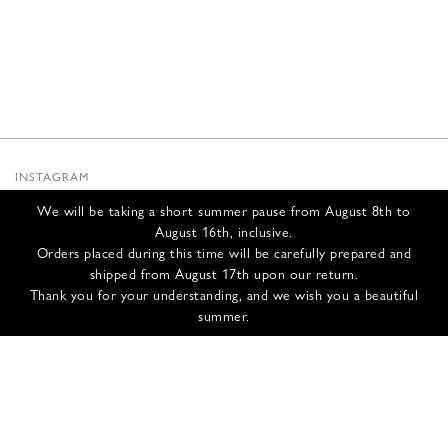
INSTAGRAM
SUBSTACK
We will be taking a short summer pause from August 8th to
NEWSLETTER
August 16th, inclusive.
INFOS
Orders placed during this time will be carefully prepared and
shipped from August 17th upon our return.
NOUS CONTACTER
Thank you for your understanding, and we wish you a beautiful
EXPÉDITION ET RETOURS
summer.
CGV
POLITIQUE DE CONFIDENTIALITÉ
CRÉDITS