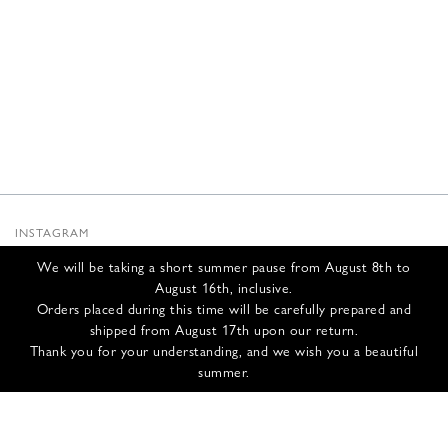
INSTAGRAM
SUBSTACK
We will be taking a short summer pause from August 8th to
NEWSLETTER
August 16th, inclusive.
INFOS
Orders placed during this time will be carefully prepared and
shipped from August 17th upon our return.
NOUS CONTACTER
Thank you for your understanding, and we wish you a beautiful
EXPÉDITION ET RETOURS
summer.
CGV
POLITIQUE DE CONFIDENTIALITÉ
CRÉDITS