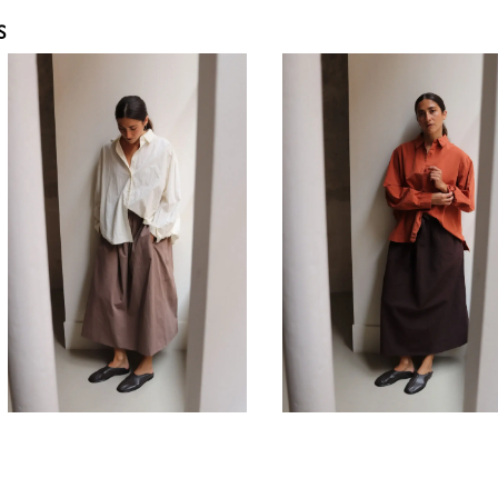
S
660,00
€
660,00