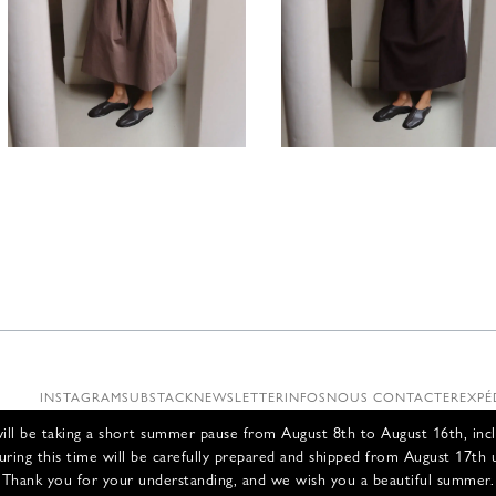
660,00
€
660,00
INSTAGRAM
SUBSTACK
NEWSLETTER
INFOS
NOUS CONTACTER
EXPÉ
ll be taking a short summer pause from August 8th to August 16th, incl
uring this time will be carefully prepared and shipped from August 17th 
Thank you for your understanding, and we wish you a beautiful summer.