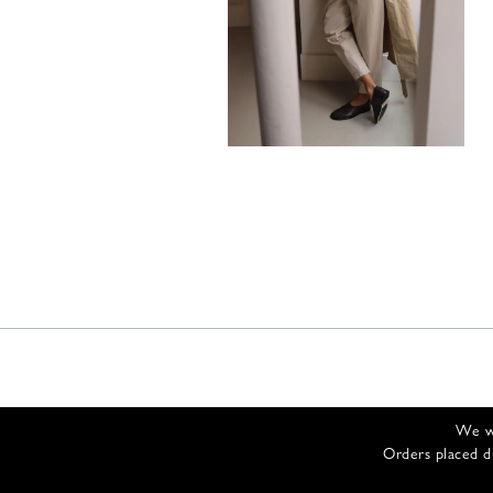
680,00
€
We wi
Orders placed d