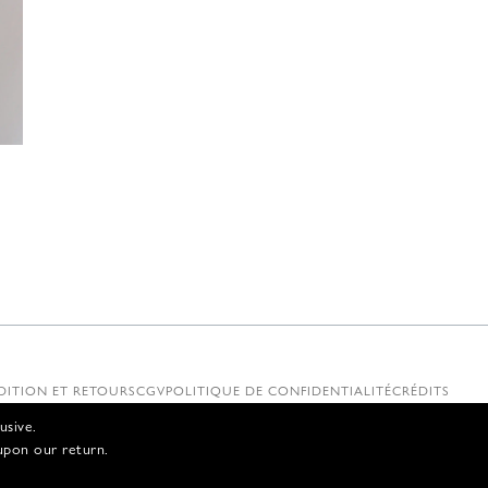
€
DITION ET RETOURS
CGV
POLITIQUE DE CONFIDENTIALITÉ
CRÉDITS
usive.
upon our return.