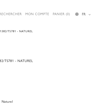
RECHERCHER
MON COMPTE
PANIER (0)
FR
382/TS781 - NATUREL
2/TS781 - NATUREL
 Naturel