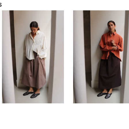
S
660,00
€
660,00