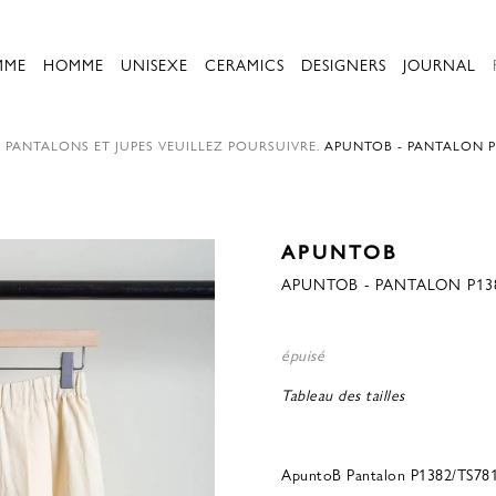
MME
HOMME
UNISEXE
CERAMICS
DESIGNERS
JOURNAL
.
PANTALONS ET JUPES
VEUILLEZ POURSUIVRE.
APUNTOB - PANTALON P1
APUNTOB
APUNTOB - PANTALON P138
épuisé
Tableau des tailles
ApuntoB Pantalon P1382/TS781