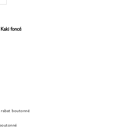
.
387,00 €.
Kaki foncé
 rabat boutonné
 boutonné