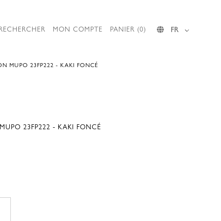
RECHERCHER
MON COMPTE
PANIER (0)
FR
ON MUPO 23FP222 - KAKI FONCÉ
MUPO 23FP222 - KAKI FONCÉ
Le
prix
actuel
est
: