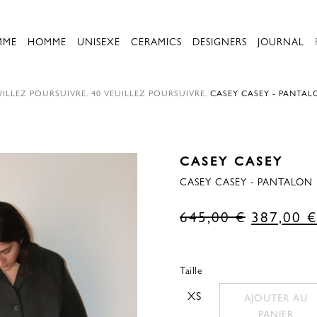
MME
HOMME
UNISEXE
CERAMICS
DESIGNERS
JOURNAL
ILLEZ POURSUIVRE.
40
VEUILLEZ POURSUIVRE.
CASEY CASEY - PANTAL
CASEY CASEY
CASEY CASEY - PANTALON 
Le
645,00
€
387,00
€
prix
d'origine
Taille
était
XS
AJOUTER AU
de
PANIER