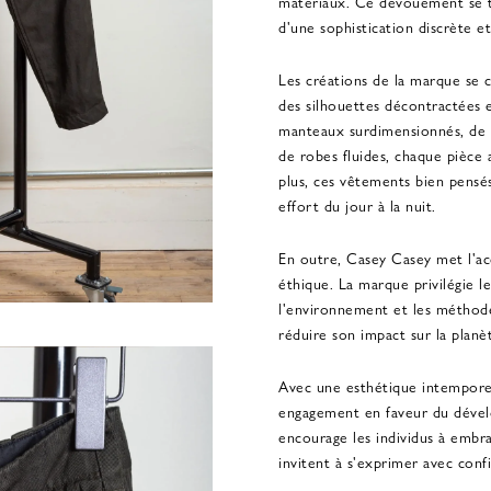
matériaux. Ce dévouement se t
d'une sophistication discrète et
Les créations de la marque se c
des silhouettes décontractées et
manteaux surdimensionnés, de p
de robes fluides, chaque pièce a
plus, ces vêtements bien pensé
effort du jour à la nuit.
En outre, Casey Casey met l'acc
éthique. La marque privilégie 
l'environnement et les méthode
réduire son impact sur la planè
Avec une esthétique intemporel
engagement en faveur du déve
encourage les individus à embra
invitent à s'exprimer avec confi