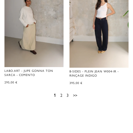
LABO.ART - JUPE GONNA TON
B-SIDES - PLEIN JEAN W004-IR -
SARCA - CEMENTO
RINÇAGE INDIGO
295,00
€
395,00
€
1
2
3
>>