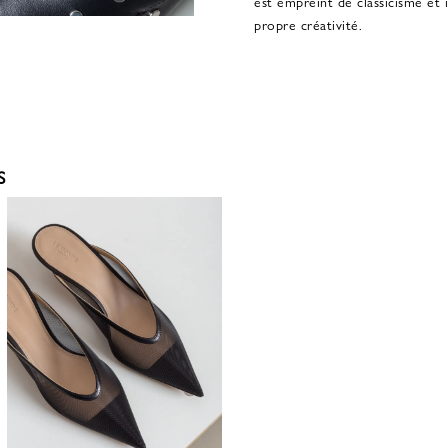
est empreint de classicisme et 
propre créativité.
S