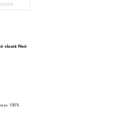
PANIER
ir clouté Noir
 veau 100%