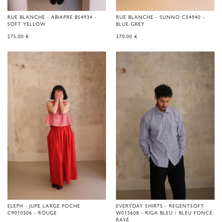
RUE BLANCHE - ABIAPRE BS4934 -
RUE BLANCHE - SUNNO CS4940 -
SOFT YELLOW
BLUE GREY
275,00
€
370,00
€
ELEPH - JUPE LARGE POCHE
EVERYDAY SHIRTS - REGENTSOFT
C9010506 - ROUGE
W015608 - RIGA BLEU / BLEU FONCÉ
RAYÉ