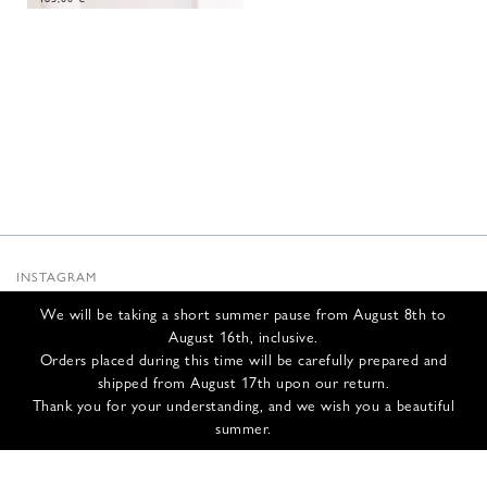
INSTAGRAM
SUBSTACK
We will be taking a short summer pause from August 8th to
NEWSLETTER
August 16th, inclusive.
INFOS
Orders placed during this time will be carefully prepared and
shipped from August 17th upon our return.
NOUS CONTACTER
Thank you for your understanding, and we wish you a beautiful
EXPÉDITION ET RETOURS
summer.
CGV
POLITIQUE DE CONFIDENTIALITÉ