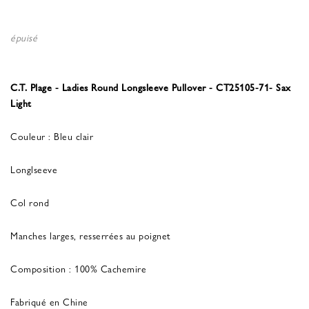
épuisé
C.T. Plage - Ladies Round Longsleeve Pullover - CT25105-71- Sax
Light
Couleur : Bleu clair
Longlseeve
Col rond
Manches larges, resserrées au poignet
Composition : 100% Cachemire
Fabriqué en Chine