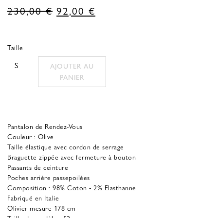
Le
Le
230,00
€
92,00
€
prix
prix
d'origine
actuel
Taille
était
est
S
AJOUTER AU
de
:
PANIER
230,00 €.
92,00 €.
Pantalon de Rendez-Vous
Couleur : Olive
Taille élastique avec cordon de serrage
Braguette zippée avec fermeture à bouton
Passants de ceinture
Poches arrière passepoilées
Composition : 98% Coton - 2% Elasthanne
Fabriqué en Italie
Olivier mesure 178 cm
Taille du modèle : 52