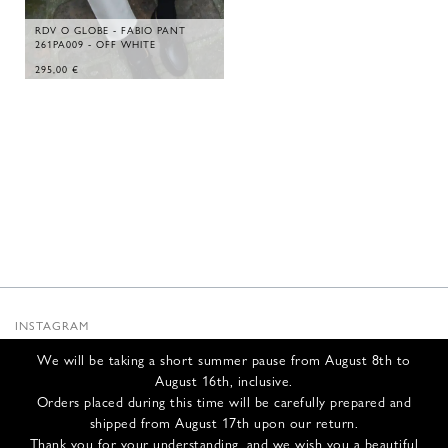
RDV O GLOBE - FABIO PANT
261PA009 - OFF WHITE
295,00
€
INSTAGRAM
SUBSTACK
We will be taking a short summer pause from August 8th to
NEWSLETTER
August 16th, inclusive.
INFOS
Orders placed during this time will be carefully prepared and
shipped from August 17th upon our return.
NOUS CONTACTER
Thank you for your understanding, and we wish you a beautiful