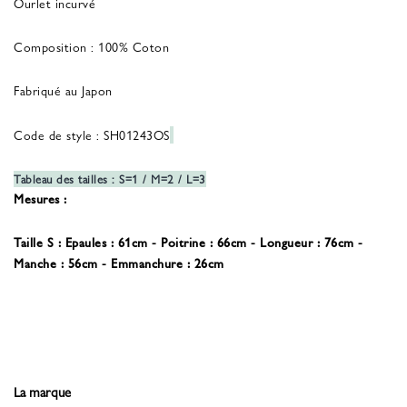
Ourlet incurvé
Composition : 100% Coton
Fabriqué au Japon
Code de style : SH01243OS
Tableau des tailles : S=1 / M=2 / L=3
Mesures :
Taille S : Epaules : 61cm - Poitrine : 66cm - Longueur : 76cm -
Manche : 56cm - Emmanchure : 26cm
La marque