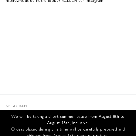
INSTAGRAM
SUBSTACK
We will be taking a short summer pause from August 8th to
NEWSLETTER
August 16th, inclusive.
INFOS
Orders placed during this time will be carefully prepared and
shipped from August 17th upon our return.