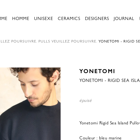
MME
HOMME
UNISEXE
CERAMICS
DESIGNERS
JOURNAL
LLEZ POURSUIVRE.
PULLS
VEUILLEZ POURSUIVRE.
YONETOMI - RIGID S
YONETOMI
YONETOMI - RIGID SEA ISL
épuisé
Yonetomi Rigid Sea Island Pul
Couleur : bleu marine