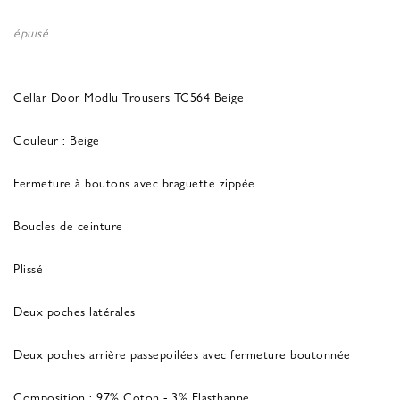
épuisé
Cellar Door Modlu Trousers TC564 Beige
Couleur : Beige
Fermeture à boutons avec braguette zippée
Boucles de ceinture
Plissé
Deux poches latérales
Deux poches arrière passepoilées avec fermeture boutonnée
Composition : 97% Coton - 3% Elasthanne