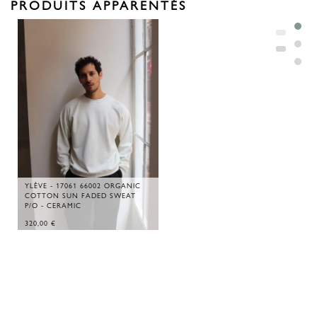
PRODUITS APPARENTÉS
YLÈVE - 17061 66002 ORGANIC
COTTON SUN FADED SWEAT
P/O - CERAMIC
320,00
€