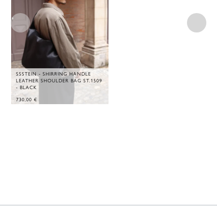
SSSTEIN - SHIRRING HANDLE
LEATHER SHOULDER BAG ST.1509
- BLACK
730,00
€