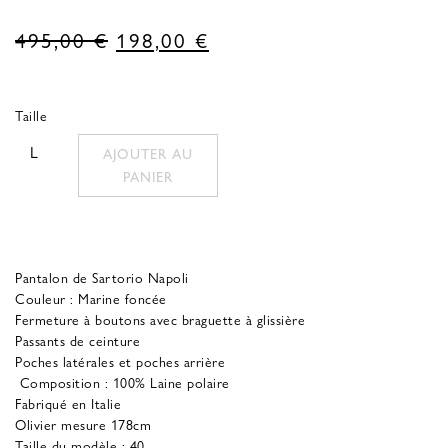
Le
Le
495,00
€
198,00
€
prix
prix
d'origine
actuel
Taille
était
est
L
AJOUTER AU
de
:
PANIER
495,00 €.
198,00 €.
Pantalon de Sartorio Napoli
Couleur : Marine foncée
Fermeture à boutons avec braguette à glissière
Passants de ceinture
Poches latérales et poches arrière
Composition : 100% Laine polaire
Fabriqué en Italie
Olivier mesure 178cm
Taille du modèle : 40