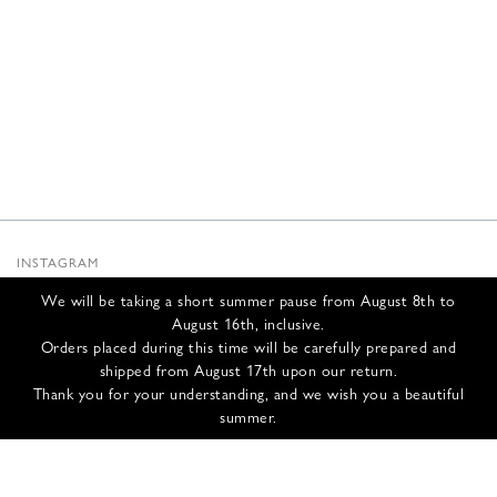
INSTAGRAM
SUBSTACK
We will be taking a short summer pause from August 8th to
NEWSLETTER
August 16th, inclusive.
INFOS
Orders placed during this time will be carefully prepared and
shipped from August 17th upon our return.
NOUS CONTACTER
Thank you for your understanding, and we wish you a beautiful
EXPÉDITION ET RETOURS
summer.
CGV
POLITIQUE DE CONFIDENTIALITÉ
CRÉDITS