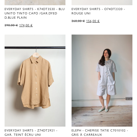
EVERYDAY SHIRTS - K74DT3530 - BLU
EVERYDAY SHIRTS - O74DT2320 -
UNITO TINTO CAPO /GAR.DYED
ROUGE UNI
D.BLUE PLAIN
LE
LE
260,00
€
156,00
€
PRIX
PRIX
LE
LE
290,00
€
174,00
€
D'ORIGINE
ACTUEL
PRIX
PRIX
ÉTAIT
EST
D'ORIGINE
ACTUEL
DE
:
ÉTAIT
EST
260,00 €.
156,00 €.
DE
:
290,00 €.
174,00 €.
EVERYDAY SHIRTS - Z74DT2921 -
ELEPH - CHEMISE TATIE C7010102 -
GAR. TEINT ÉCRU UNI
GRIS À CARREAUX