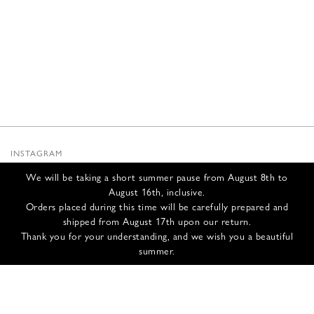
480,00 €.
288,00 €.
INSTAGRAM
SUBSTACK
We will be taking a short summer pause from August 8th to
NEWSLETTER
August 16th, inclusive.
INFOS
Orders placed during this time will be carefully prepared and
shipped from August 17th upon our return.
NOUS CONTACTER
Thank you for your understanding, and we wish you a beautiful
EXPÉDITION ET RETOURS
summer.
CGV
POLITIQUE DE CONFIDENTIALITÉ
CRÉDITS