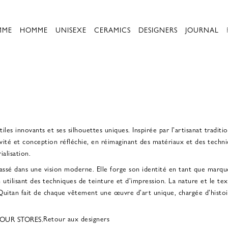
MME
HOMME
UNISEXE
CERAMICS
DESIGNERS
JOURNAL
es innovants et ses silhouettes uniques. Inspirée par l'artisanat tradit
ivité et conception réfléchie, en réimaginant des matériaux et des techni
ialisation.
passé dans une vision moderne. Elle forge son identité en tant que marqu
en utilisant des techniques de teinture et d'impression. La nature et le 
uitan fait de chaque vêtement une œuvre d'art unique, chargée d'histoir
Retour aux designers
OUR STORES.