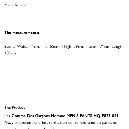
Made In Japan
The measurements:
Size L: Waist: 44cm, Hip: 65cm, Thigh: 39cm, Inseam: 71cm, Length:
103cm
The Product
Les
Comme Des Garçons Homme MEN’S PANTS HQ-P023-051 –
Navy
proposent une interprétation contemporaine du pantalon
masculin, tout en combinant avec précision une construction