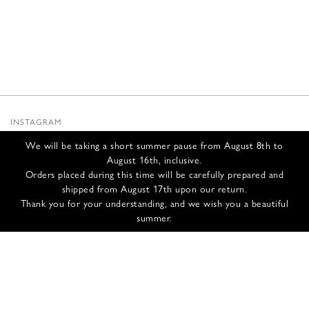
INSTAGRAM
SUBSTACK
We will be taking a short summer pause from August 8th to
NEWSLETTER
August 16th, inclusive.
INFOS
Orders placed during this time will be carefully prepared and
shipped from August 17th upon our return.
CONTACT US
Thank you for your understanding, and we wish you a beautiful
SHIPPING & RETURNS
summer.
GCS
PRIVACY POLICY
CREDITS