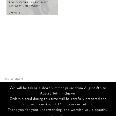
RDV O GLOBE - FABIO PANT
261PA009 - OFF WHITE
295,00
€
INSTAGRAM
SUBSTACK
We will be taking a short summer pause from August 8th to
NEWSLETTER
August 16th, inclusive.
INFOS
Orders placed during this time will be carefully prepared and
shipped from August 17th upon our return.
CONTACT US
Thank you for your understanding, and we wish you a beautiful
SHIPPING & RETURNS
summer.