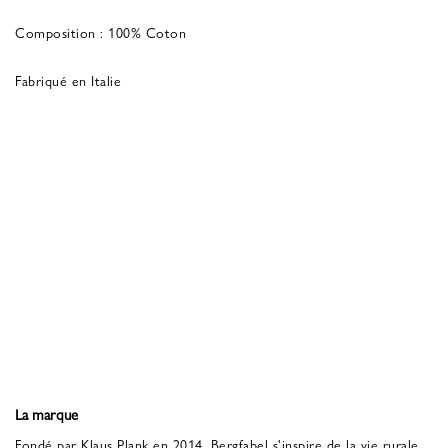
Composition : 100% Coton
Fabriqué en Italie
La marque
Fondé par Klaus Plank en 2014, Bergfabel s'inspire de la vie rurale