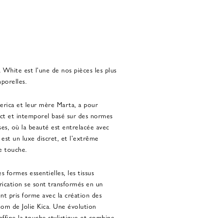
 White est l'une de nos pièces les plus
mporelles.
derica et leur mère Marta, a pour
inct et intemporel basé sur des normes
ises, où la beauté est entrelacée avec
 est un luxe discret, et l'extrême
e touche.
 formes essentielles, les tissus
brication se sont transformés en un
ent pris forme avec la création des
nom de Jolie Kica. Une évolution
 affine la touche stylistique et combine