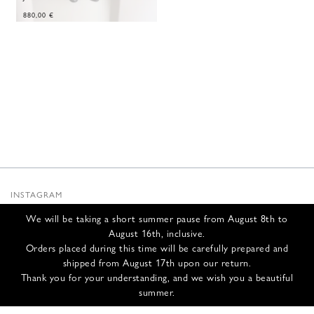
880,00
€
INSTAGRAM
SUBSTACK
We will be taking a short summer pause from August 8th to
NEWSLETTER
August 16th, inclusive.
INFOS
Orders placed during this time will be carefully prepared and
shipped from August 17th upon our return.
NOUS CONTACTER
Thank you for your understanding, and we wish you a beautiful
EXPÉDITION ET RETOURS
summer.
CGV