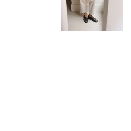
880,00
€