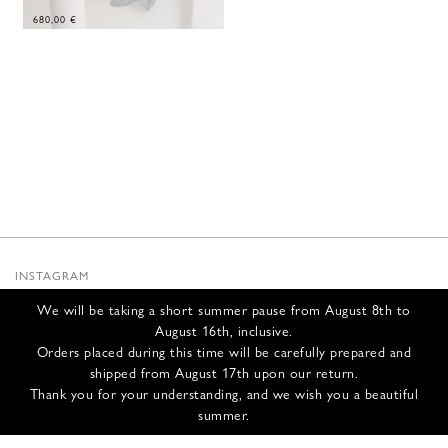
680,00
€
INSTAGRAM
SUBSTACK
We will be taking a short summer pause from August 8th to
NEWSLETTER
August 16th, inclusive.
INFOS
Orders placed during this time will be carefully prepared and
shipped from August 17th upon our return.
NOUS CONTACTER
Thank you for your understanding, and we wish you a beautiful
EXPÉDITION ET RETOURS
summer.
CGV