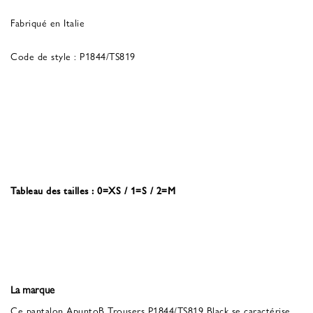
Fabriqué en Italie
Code de style : P1844/TS819
Tableau des tailles : 0=XS / 1=S / 2=M
La marque
Ce pantalon ApuntoB Trousers P1844/TS819 Black se caractérise