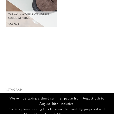
TARVAS - WOMEN WANDERER -
SUEDE ALMOND
330,00
€
INSTAGRAM
SUBSTACK
We will be taking a short summer pause from August 8th to
NEWSLETTER
August 16th, inclusive.
INFOS
Orders placed during this time will be carefully prepared and