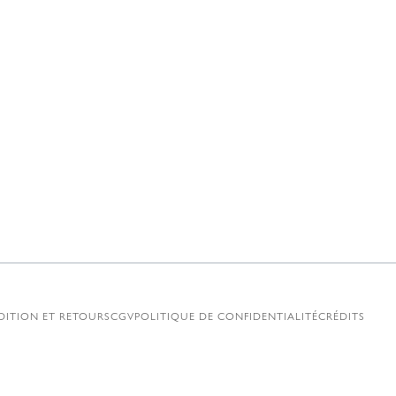
DITION ET RETOURS
CGV
POLITIQUE DE CONFIDENTIALITÉ
CRÉDITS