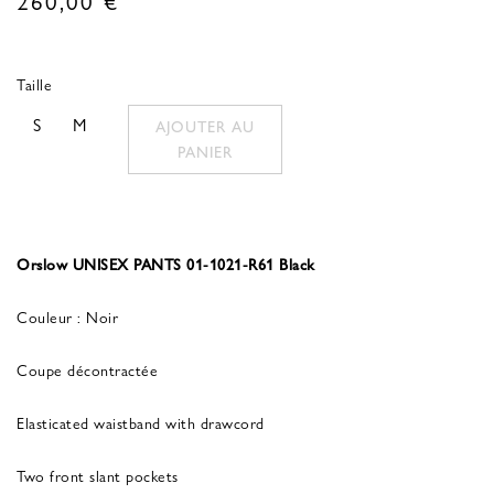
Taille
S
M
AJOUTER AU
PANIER
Orslow UNISEX PANTS 01-1021-R61 Black
Couleur : Noir
Coupe décontractée
Elasticated waistband with drawcord
Two front slant pockets