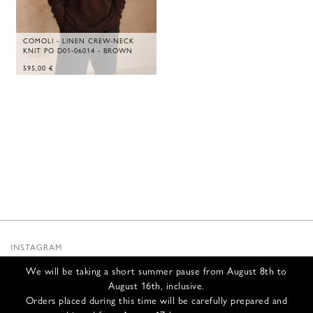
COMOLI - LINEN CREW-NECK
KNIT PO D01-06014 - BROWN
595,00
€
INSTAGRAM
SUBSTACK
We will be taking a short summer pause from August 8th to
NEWSLETTER
August 16th, inclusive.
INFOS
Orders placed during this time will be carefully prepared and