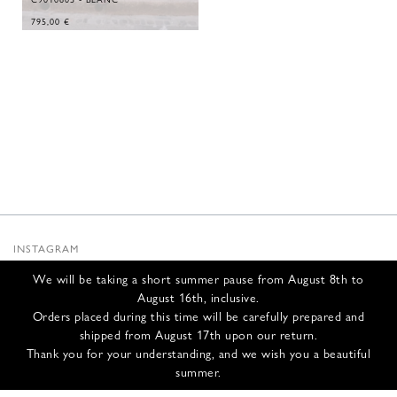
795,00
€
INSTAGRAM
SUBSTACK
We will be taking a short summer pause from August 8th to
NEWSLETTER
August 16th, inclusive.
INFOS
Orders placed during this time will be carefully prepared and
shipped from August 17th upon our return.
NOUS CONTACTER
Thank you for your understanding, and we wish you a beautiful
EXPÉDITION ET RETOURS
summer.
CGV