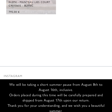
ELEPH - MANTEAU LIES COURT
C9010605 - BLANC
795,00
€
INSTAGRAM
SUBSTACK
We will be taking a short summer pause from August 8th to
NEWSLETTER
August 16th, inclusive.
INFOS
Orders placed during this time will be carefully prepared and
shipped from August 17th upon our return.
NOUS CONTACTER
Thank you for your understanding, and we wish you a beautiful
EXPÉDITION ET RETOURS
summer.