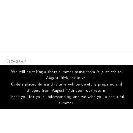
INSTAGRAM
SUBSTACK
We will be taking a short summer pause from August 8th to
NEWSLETTER
August 16th, inclusive.
INFOS
Orders placed during this time will be carefully prepared and
shipped from August 17th upon our return.
NOUS CONTACTER
Thank you for your understanding, and we wish you a beautiful
EXPÉDITION ET RETOURS
summer.
CGV
POLITIQUE DE CONFIDENTIALITÉ
CRÉDITS