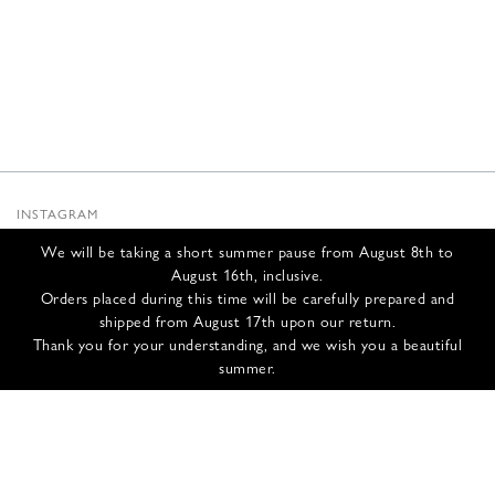
INSTAGRAM
SUBSTACK
We will be taking a short summer pause from August 8th to
NEWSLETTER
August 16th, inclusive.
INFOS
Orders placed during this time will be carefully prepared and
shipped from August 17th upon our return.
NOUS CONTACTER
Thank you for your understanding, and we wish you a beautiful
EXPÉDITION ET RETOURS
summer.
CGV
POLITIQUE DE CONFIDENTIALITÉ
CRÉDITS