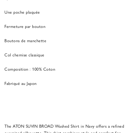
Une poche plaquée
Fermeture par bouton
Boutons de manchette
Col chemise classique
Composition : 100% Coton
Fabriqué au Japon
The ATON SUVIN BROAD Washed Shirt in Navy offers a refined
oversized silhouette. This shirt combines style and comfort for