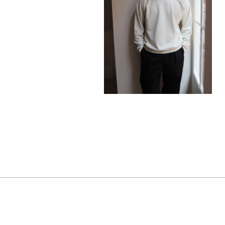
320,00
€