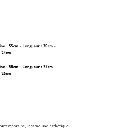
trine : 55cm - Longueur : 70cm -
: 24cm
trine : 58cm - Longueur : 74cm -
: 26cm
ontemporaine, incarne une esthétique