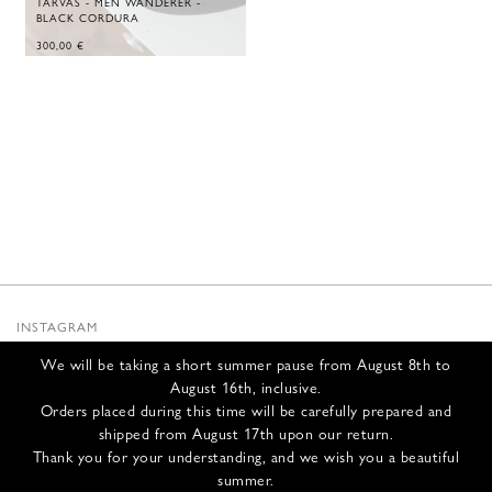
TARVAS - MEN WANDERER -
BLACK CORDURA
300,00
€
INSTAGRAM
SUBSTACK
We will be taking a short summer pause from August 8th to
NEWSLETTER
August 16th, inclusive.
INFOS
Orders placed during this time will be carefully prepared and
shipped from August 17th upon our return.
NOUS CONTACTER
Thank you for your understanding, and we wish you a beautiful
EXPÉDITION ET RETOURS
summer.
CGV